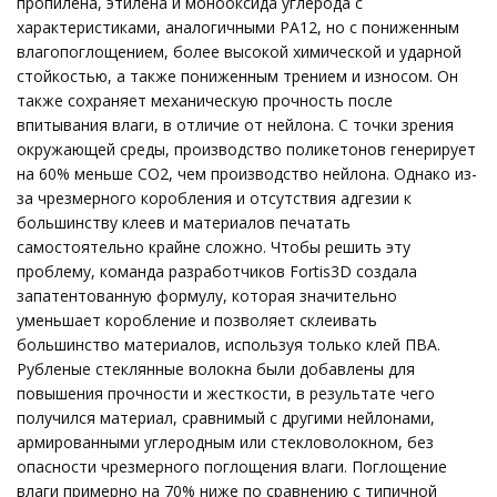
пропилена, этилена и монооксида углерода с
характеристиками, аналогичными PA12, но с пониженным
влагопоглощением, более высокой химической и ударной
стойкостью, а также пониженным трением и износом. Он
также сохраняет механическую прочность после
впитывания влаги, в отличие от нейлона. С точки зрения
окружающей среды, производство поликетонов генерирует
на 60% меньше CO2, чем производство нейлона. Однако из-
за чрезмерного коробления и отсутствия адгезии к
большинству клеев и материалов печатать
самостоятельно крайне сложно. Чтобы решить эту
проблему, команда разработчиков Fortis3D создала
запатентованную формулу, которая значительно
уменьшает коробление и позволяет склеивать
большинство материалов, используя только клей ПВА.
Рубленые стеклянные волокна были добавлены для
повышения прочности и жесткости, в результате чего
получился материал, сравнимый с другими нейлонами,
армированными углеродным или стекловолокном, без
опасности чрезмерного поглощения влаги. Поглощение
влаги примерно на 70% ниже по сравнению с типичной