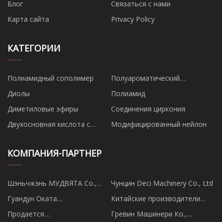
Блог
Связаться с нами
Карта сайта
Privacy Policy
КАТЕГОРИИ
Полиамидный сополимер
Полуароматический
полиамид
Диолы
Полиамид
Диметиловые эфиры
Соединения циркония
Двухосновная кислота с
Модифицированный нейлон
длинной углеродной цепью
КОМПАНИЯ-ПАРТНЕР
Шэньчжэнь МУДВЯТА Co.,
Чунцин Deci Machinery Co., Ltd
ООО
Гуандун Оката
Китайские производители
Интеллектуальный
автомобильных магнитол
Продается
Гревин Машинери Ко.,
Технология Компания, ООО