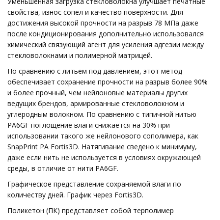
Уменьшенная загрузка стекловолокна улучшает печатные
свойства, износ сопел и качество поверхности. Для
достижения высокой прочности на разрыв 78 МПа даже
после кондиционирования дополнительно использовался
химический связующий агент для усиления адгезии между
стекловолокнами и полимерной матрицей.
По сравнению с литьем под давлением, этот метод
обеспечивает сохранение прочности на разрыв более 90%
и более прочный, чем нейлоновые материалы других
ведущих брендов, армированные стекловолокном и
углеродным волокном. По сравнению с типичной нитью
PA6GF поглощение влаги снижается на 30% при
использовании такого же нейлонового сополимера, как
SnapPrint PA Fortis3D. Натягивание сведено к минимуму,
даже если нить не используется в условиях окружающей
среды, в отличие от нити PA6GF.
Графическое представление сохраняемой влаги по
количеству дней. График через Fortis3D.
Поликетон (ПК) представляет собой терполимер